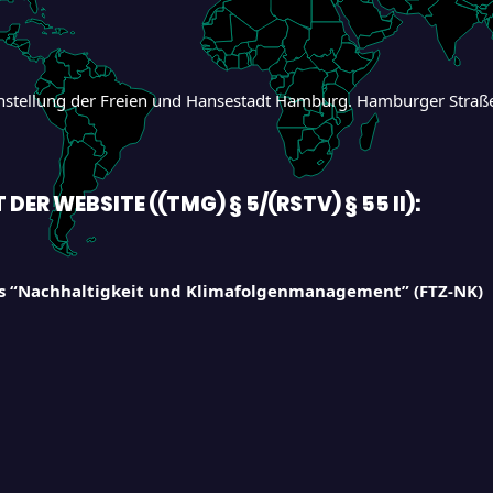
chstellung der Freien und Hansestadt Hamburg. Hamburger Straß
ER WEBSITE ((TMG) § 5/(RSTV) § 55 II):
ms “Nachhaltigkeit und Klimafolgenmanagement” (FTZ-NK)